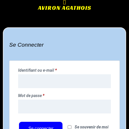
AVIRON AGATHOIS
Se Connecter
Identifiant ou e-mail
*
Mot de passe
*
Se souvenir de moi
Se connecter