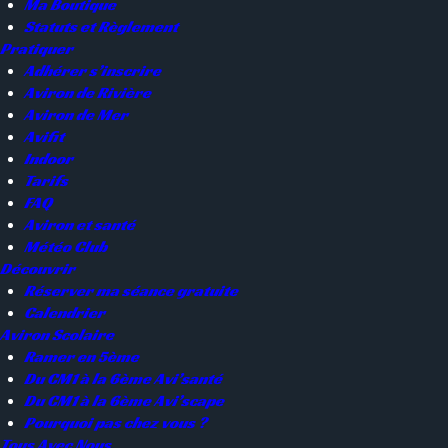
Ma Boutique
Statuts et Règlement
Pratiquer
Adhérer s’inscrire
Aviron de Rivière
Aviron de Mer
Avifit
Indoor
Tarifs
FAQ
Aviron et santé
Météo Club
Découvrir
Réserver ma séance gratuite
Calendrier
Aviron Scolaire
Ramer en 5ème
Du CM1 à la 6ème Avi’santé
Du CM1 à la 6ème Avi’scape
Pourquoi pas chez vous ?
Tous Avec Nous