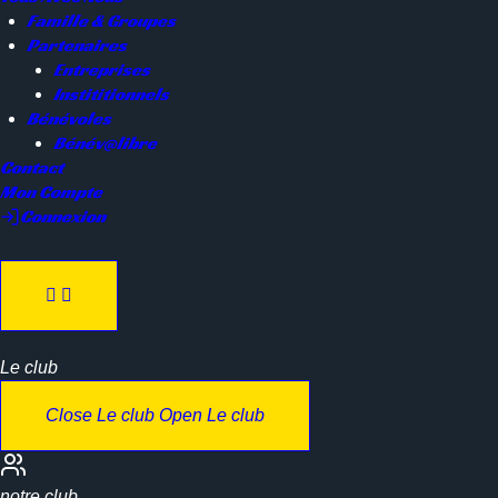
Famille & Groupes
Partenaires
Entreprises
Instititionnels
Bénévoles
Bénév@libre
Contact
Mon Compte
Connexion
Le club
Close Le club
Open Le club
notre club