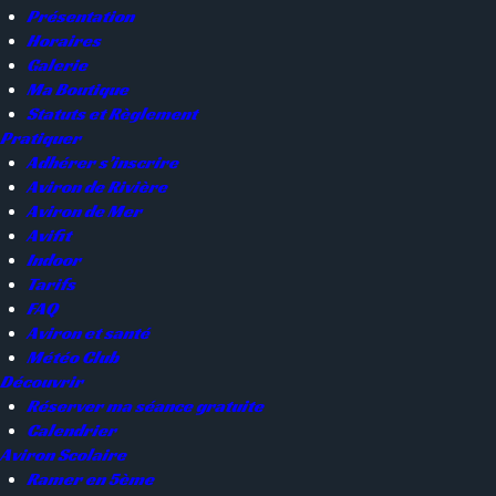
Présentation
Horaires
Galerie
Ma Boutique
Statuts et Règlement
Pratiquer
Adhérer s’inscrire
Aviron de Rivière
Aviron de Mer
Avifit
Indoor
Tarifs
FAQ
Aviron et santé
Météo Club
Découvrir
Réserver ma séance gratuite
Calendrier
Aviron Scolaire
Ramer en 5ème