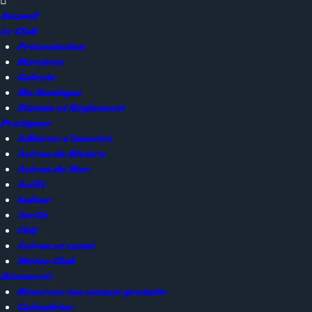
Accueil
Le Club
Présentation
Horaires
Galerie
Ma Boutique
Statuts et Règlement
Pratiquer
Adhérer s’inscrire
Aviron de Rivière
Aviron de Mer
Avifit
Indoor
Tarifs
FAQ
Aviron et santé
Météo Club
Découvrir
Réserver ma séance gratuite
Calendrier