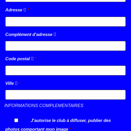
Adresse
*
Complément d'adresse
Code postal
*
Ville
*
INFORMATIONS COMPLEMENTAIRES
J'autorise le club à diffuser, publier des
photos comportant mon image
*