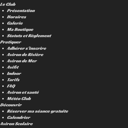
Le Club
Présentation
Horaires
Galerie
Ma Boutique
Statuts et Règlement
Pratiquer
Adhérer s’inscrire
Aviron de Rivière
Aviron de Mer
Avifit
Indoor
Tarifs
FAQ
Aviron et santé
Météo Club
Découvrir
Réserver ma séance gratuite
Calendrier
Aviron Scolaire