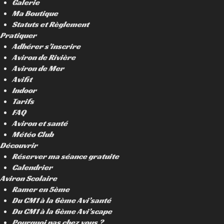
Galerie
Ma Boutique
Statuts et Règlement
Pratiquer
Adhérer s’inscrire
Aviron de Rivière
Aviron de Mer
Avifit
Indoor
Tarifs
FAQ
Aviron et santé
Météo Club
Découvrir
Réserver ma séance gratuite
Calendrier
Aviron Scolaire
Ramer en 5ème
Du CM1 à la 6ème Avi’santé
Du CM1 à la 6ème Avi’scape
Pourquoi pas chez vous ?