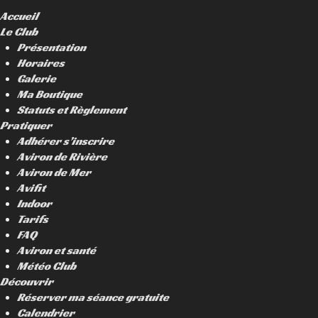
Accueil
Le Club
Présentation
Horaires
Galerie
Ma Boutique
Statuts et Règlement
Pratiquer
Adhérer s’inscrire
Aviron de Rivière
Aviron de Mer
Avifit
Indoor
Tarifs
FAQ
Aviron et santé
Météo Club
Découvrir
Réserver ma séance gratuite
Calendrier