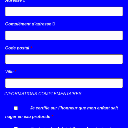
Adresse
*
Complément d'adresse
Code postal
*
Ville
*
INFORMATIONS COMPLEMENTAIRES
Je certifie sur l'honneur que mon enfant sait
nager en eau profonde
*