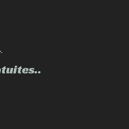
r.
tuites..