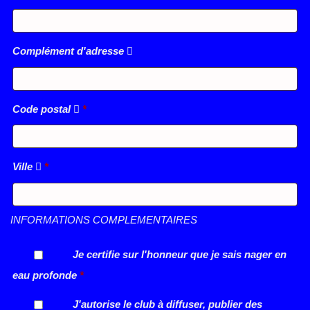
Complément d'adresse
Code postal
*
Ville
*
INFORMATIONS COMPLEMENTAIRES
Je certifie sur l'honneur que je sais nager en
eau profonde
*
J'autorise le club à diffuser, publier des